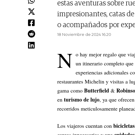
estas aventuras sobre ru
impresionantes, catas de
o acompañados por expe
18 Noviembre de 2024 16.20
N
o hay mejor regalo que viaj
un itinerario completo que 
experiencias adicionales c
restaurantes Michelin y visitas a l
Butterfield
Robins
gama como
&
turismo de lujo
en
, ya que ofrecen
recorridos meticulosamente planea
bicicleta
Los viajeros cuentan con
cuidados
cargas innecesarias y una