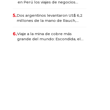
en Perú los viajes de negocios
dejan de ser reuniones para
convertirse en experiencias
5.
Dos argentinos levantaron US$ 6,2
transformadoras
millones de la mano de Rauch,
Englebienne y Woloski
6.
Viaje a la mina de cobre más
grande del mundo: Escondida, el
gigante chileno que exporta US$
14.000 millones anuales