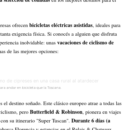
bicicletas eléctricas asistidas
presas ofrecen
, ideales para
tanta exigencia física. Si conocés a alguien que disfruta
vacaciones de ciclismo de
xperiencia inolvidable: unas
nas de las mejores opciones:
ra andar en bicicleta que la Toscana.
es el destino soñado. Este clásico europeo atrae a todas las
Butterfield & Robinson
ciclismo, pero
, pionera en viajes
Durante 6 días (a
 con su itinerario "Super Tuscan".
o abarca Florencia y estancias en el Relais & Chateaux