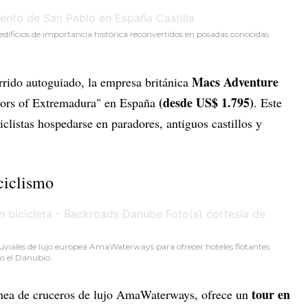
dificios de importancia histórica reconvertidos en posadas conocidas
Macs Adventure
rrido autoguiado, la empresa británica
(desde US$ 1.795)
adors of Extremadura" en España
. Este
iclistas hospedarse en paradores, antiguos castillos y
ciclismo
fluviales de lujo europea AmaWaterways para ofrecer hoteles flotantes
mo el Danubio.
tour en
línea de cruceros de lujo AmaWaterways, ofrece un