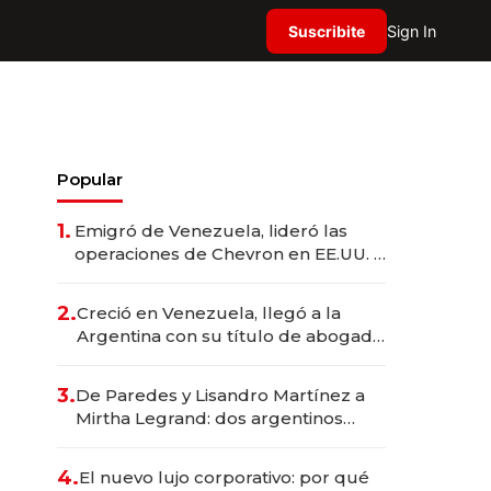
Suscribite
Sign In
Popular
1.
Emigró de Venezuela, lideró las
operaciones de Chevron en EE.UU. y
hoy es la única mujer CEO en Vaca
Muerta
2.
Creció en Venezuela, llegó a la
Argentina con su título de abogado
y construyó un imperio
gastronómico que revoluciona las
3.
De Paredes y Lisandro Martínez a
marcas "fast premium"
Mirtha Legrand: dos argentinos
impulsan el negocio del wellness
deportivo y el cuidado corporal
4.
El nuevo lujo corporativo: por qué