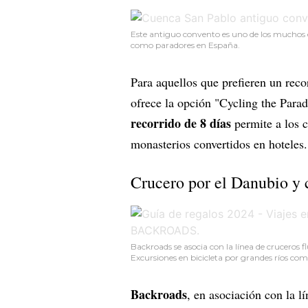
Este antiguo convento es uno de los muchos e
como paradores en España.
Para aquellos que prefieren un reco
ofrece la opción "Cycling the Par
recorrido de 8 días
permite a los c
monasterios convertidos en hoteles.
Crucero por el Danubio y 
Backroads se asocia con la línea de cruceros 
Excursiones en bicicleta por grandes ríos co
Backroads
, en asociación con la 