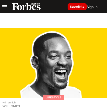
Sign In
Suscribite
LIFESTYLE
will smith
WILL SMITH