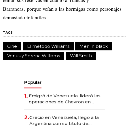
tenían sus reservas en cuanto a Trancas y
Barrancas, porque veían a las hormigas como personajes
demasiado infantiles.
TAGS
Cine
El método Williams
Men in black
Venus y Serena Williams
Will Smith
Popular
1.
Emigró de Venezuela, lideró las
operaciones de Chevron en
EE.UU. y hoy es la única mujer
CEO en Vaca Muerta
2.
Creció en Venezuela, llegó a la
Argentina con su título de