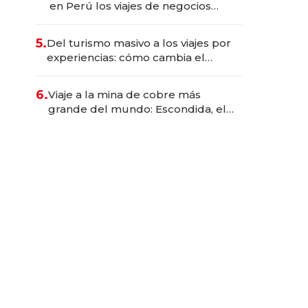
en Perú los viajes de negocios
dejan de ser reuniones para
convertirse en experiencias
5.
Del turismo masivo a los viajes por
transformadoras
experiencias: cómo cambia el
negocio de la asistencia al viajero
6.
Viaje a la mina de cobre más
grande del mundo: Escondida, el
gigante chileno que exporta US$
14.000 millones anuales