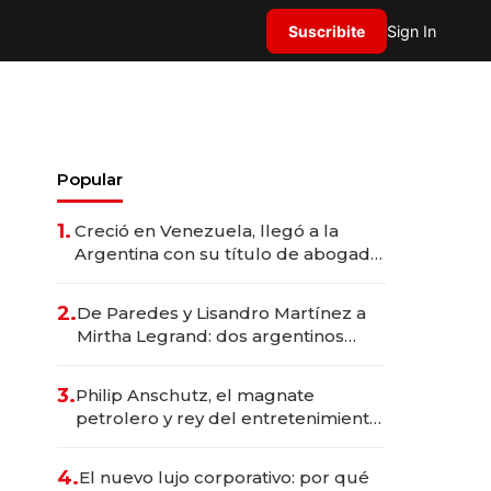
Suscribite
Sign In
Popular
1.
Creció en Venezuela, llegó a la
Argentina con su título de abogado
y construyó un imperio
gastronómico que revoluciona las
2.
De Paredes y Lisandro Martínez a
marcas "fast premium"
Mirtha Legrand: dos argentinos
impulsan el negocio del wellness
deportivo y el cuidado corporal
3.
Philip Anschutz, el magnate
petrolero y rey del entretenimiento
que va por la licitación de
Tecnópolis junto a Fénix
4.
El nuevo lujo corporativo: por qué