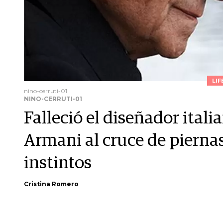
LIF
nino-cerruti-01
NINO-CERRUTI-01
Falleció el diseñador itali
Armani al cruce de pierna
instintos
Cristina Romero