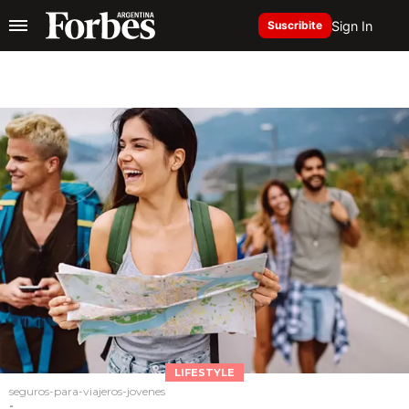
Sign In
Suscribite
LIFESTYLE
seguros-para-viajeros-jovenes
-