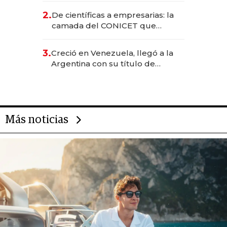
CEO en Vaca Muerta
2.
De científicas a empresarias: la
camada del CONICET que
levantó más de US$ 40 millones
para fundar startups biotech
3.
Creció en Venezuela, llegó a la
Argentina con su título de
abogado y construyó un imperio
gastronómico que revoluciona
las marcas "fast premium"
Más noticias