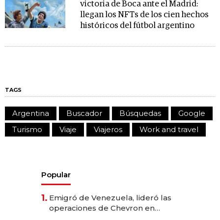
victoria de Boca ante el Madrid:
llegan los NFTs de los cien hechos
históricos del fútbol argentino
TAGS
Argentina
Buscador
Búsquedas
Google
Turismo
Viaje
Viajeros
Work and travel
Popular
1.
Emigró de Venezuela, lideró las
operaciones de Chevron en
EE.UU. y hoy es la única mujer