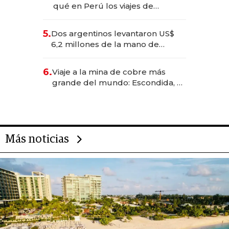
qué en Perú los viajes de
negocios dejan de ser reuniones
para convertirse en experiencias
5.
Dos argentinos levantaron US$
transformadoras
6,2 millones de la mano de
Rauch, Englebienne y Woloski
6.
Viaje a la mina de cobre más
grande del mundo: Escondida, el
gigante chileno que exporta US$
14.000 millones anuales
Más noticias