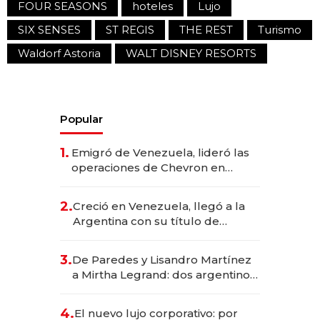
FOUR SEASONS
hoteles
Lujo
SIX SENSES
ST REGIS
THE REST
Turismo
Waldorf Astoria
WALT DISNEY RESORTS
Popular
1.
Emigró de Venezuela, lideró las
operaciones de Chevron en
EE.UU. y hoy es la única mujer
CEO en Vaca Muerta
2.
Creció en Venezuela, llegó a la
Argentina con su título de
abogado y construyó un imperio
gastronómico que revoluciona
3.
De Paredes y Lisandro Martínez
las marcas "fast premium"
a Mirtha Legrand: dos argentinos
impulsan el negocio del wellness
deportivo y el cuidado corporal
4.
El nuevo lujo corporativo: por