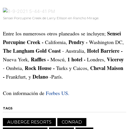
Sensei Porcupine Creek de Larry Ellison en Rancho Mirage.
Sensei
Entre los numerosos otros planeados se incluyen;
Porcupine Creek -
Pendry -
California,
Washington DC,
The Langham Gold Coast
Hotel Barriere -
- Australia,
Raffles -
1 hotel -
Viceroy
Nueva York,
Moscú,
Londres,
Rock House -
Cheval Maison
- Ombria,
Turks y Caicos,
-
Delano
Frankfurt, y
-París.
Con información de
Forbes US.
TAGS
AUBERGE RESORTS
CONRAD