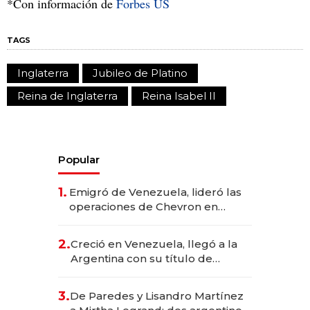
*Con información de
Forbes US
TAGS
Inglaterra
Jubileo de Platino
Reina de Inglaterra
Reina Isabel II
Popular
1.
Emigró de Venezuela, lideró las
operaciones de Chevron en
EE.UU. y hoy es la única mujer
CEO en Vaca Muerta
2.
Creció en Venezuela, llegó a la
Argentina con su título de
abogado y construyó un imperio
gastronómico que revoluciona
3.
De Paredes y Lisandro Martínez
las marcas "fast premium"