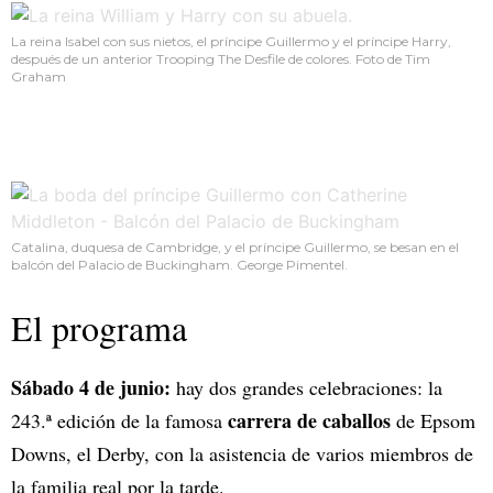
La reina Isabel con sus nietos, el príncipe Guillermo y el príncipe Harry,
después de un anterior Trooping The Desfile de colores. Foto de Tim
Graham
Catalina, duquesa de Cambridge, y el príncipe Guillermo, se besan en el
balcón del Palacio de Buckingham. George Pimentel.
El programa
Sábado 4 de junio:
hay dos grandes celebraciones: la
carrera de caballos
243.ª edición de la famosa
de Epsom
Downs, el Derby, con la asistencia de varios miembros de
la familia real por la tarde.