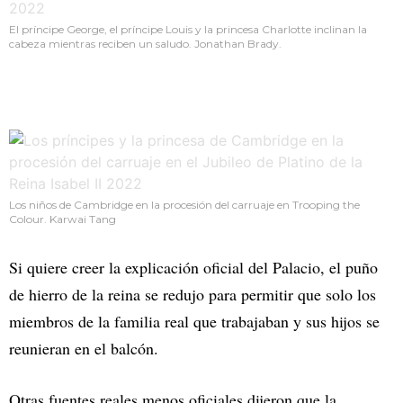
El príncipe George, el príncipe Louis y la princesa Charlotte inclinan la
cabeza mientras reciben un saludo. Jonathan Brady.
Los niños de Cambridge en la procesión del carruaje en Trooping the
Colour. Karwai Tang
Si quiere creer la explicación oficial del Palacio, el puño
de hierro de la reina se redujo para permitir que solo los
miembros de la familia real que trabajaban y sus hijos se
reunieran en el balcón.
Otras fuentes reales menos oficiales dijeron que la