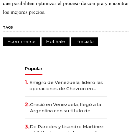
que posibiliten optimizar el proceso de compra y encontrar
los mejores precios.
TAGS
Ecommerce
Hot Sale
Precialo
Popular
1.
Emigró de Venezuela, lideró las
operaciones de Chevron en
EE.UU. y hoy es la única mujer
CEO en Vaca Muerta
2.
Creció en Venezuela, llegó a la
Argentina con su título de
abogado y construyó un imperio
gastronómico que revoluciona
3.
De Paredes y Lisandro Martínez
las marcas "fast premium"