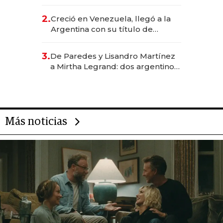
EE.UU. y hoy es la única mujer
CEO en Vaca Muerta
2.
Creció en Venezuela, llegó a la
Argentina con su título de
abogado y construyó un imperio
gastronómico que revoluciona
3.
De Paredes y Lisandro Martínez
las marcas "fast premium"
a Mirtha Legrand: dos argentinos
impulsan el negocio del wellness
deportivo y el cuidado corporal
Más noticias