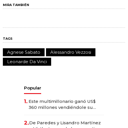
MIRA TAMBIÉN
TAGS
Agnese Sabato
Alessandro Vezzosi
Leonarde Da Vinci
Popular
1.
Este multimillonario ganó US$
360 millones vendiéndole su
empresa de psicodélicos a Eli
Lilly
2.
De Paredes y Lisandro Martínez