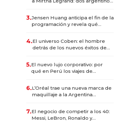
a Mirtha Legrand: dos argentinos
impulsan el negocio del wellness
deportivo y el cuidado corporal
3.
Jensen Huang anticipa el fin de la
programación y revela qué
aprender para trabajar con IA
4.
El universo Coben: el hombre
detrás de los nuevos éxitos de
Netflix
5.
El nuevo lujo corporativo: por
qué en Perú los viajes de
negocios dejan de ser reuniones
para convertirse en experiencias
6.
L’Oréal trae una nueva marca de
transformadoras
maquillaje a la Argentina
después de 8 años: la estrategia
para conquistar a la Generación Z
7.
El negocio de competir a los 40:
Messi, LeBron, Ronaldo y
Djokovic, las caras detrás del
mercado de la longevidad
deportiva