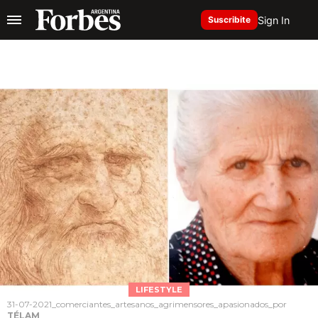
Sign In
Suscribite
LIFESTYLE
31-07-2021_comerciantes_artesanos_agrimensores_apasionados_por
TÉLAM