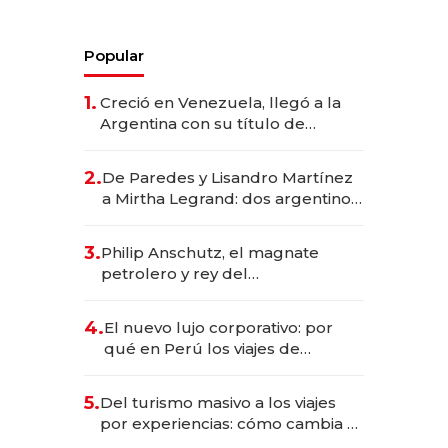
Popular
1.
Creció en Venezuela, llegó a la
Argentina con su título de
abogado y construyó un imperio
gastronómico que revoluciona
2.
De Paredes y Lisandro Martínez
las marcas "fast premium"
a Mirtha Legrand: dos argentinos
impulsan el negocio del wellness
deportivo y el cuidado corporal
3.
Philip Anschutz, el magnate
petrolero y rey del
entretenimiento que va por la
licitación de Tecnópolis junto a
4.
El nuevo lujo corporativo: por
Fénix
qué en Perú los viajes de
negocios dejan de ser reuniones
para convertirse en experiencias
5.
Del turismo masivo a los viajes
transformadoras
por experiencias: cómo cambia el
negocio de la asistencia al viajero