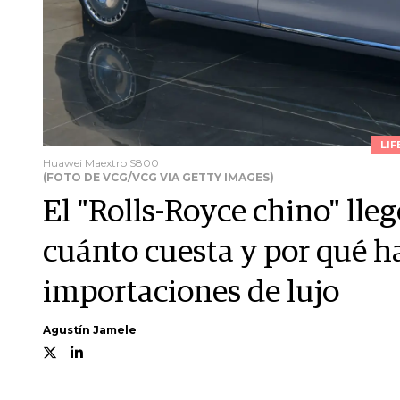
LIF
Huawei Maextro S800
(FOTO DE VCG/VCG VIA GETTY IMAGES)
El "Rolls-Royce chino" lleg
cuánto cuesta y por qué 
importaciones de lujo
Agustín Jamele