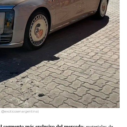
 @exoticosenargentina)
al segmento más exclusivo del mercado
: materiales de