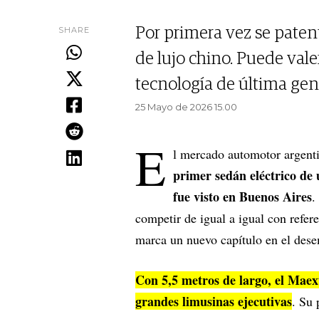
SHARE
Por primera vez se paten
de lujo chino. Puede val
tecnología de última ge
25 Mayo de 2026 15.00
E
l mercado automotor argent
primer sedán eléctrico de
fue visto en Buenos Aires
.
competir de igual a igual con refe
marca un nuevo capítulo en el dese
Con 5,5 metros de largo, el Maex
grandes limusinas ejecutivas
. Su 