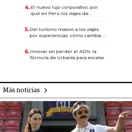
licitación de Tecnópolis junto a
4.
El nuevo lujo corporativo: por
Fénix
qué en Perú los viajes de
negocios dejan de ser reuniones
para convertirse en experiencias
5.
Del turismo masivo a los viajes
transformadoras
por experiencias: cómo cambia el
negocio de la asistencia al viajero
6.
Innovar sin perder el ADN, la
fórmula de Urbania para escalar
Más noticias