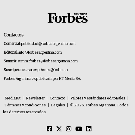
Contactos
Comercial:
publicidad@forbesargentina.com
Editorial:
info@forbesargentina.com
Summit:
summitforbes@forbesargentina.com
Suscripciones:
suscripciones@forbes.ar
Forbes Argentina es publicada por HT Media SA.
MediaKit
|
Newsletter
|
Contacto
|
Valores y estándares editoriales
|
Términos y condiciones
|
Legales
|
© 2026. Forbes Argentina. Todos
los derechos reservados.