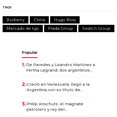
TAGS
Burberry
China
Hugo Boss
Mercado de lujo
Prada Group
Swatch Group
Popular
1.
De Paredes y Lisandro Martínez a
Mirtha Legrand: dos argentinos
impulsan el negocio del wellness
deportivo y el cuidado corporal
2.
Creció en Venezuela, llegó a la
Argentina con su título de
abogado y construyó un imperio
gastronómico que revoluciona
3.
Philip Anschutz, el magnate
las marcas "fast premium"
petrolero y rey del
entretenimiento que va por la