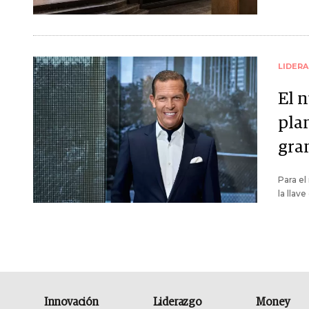
LIDER
El 
pla
gra
Para el
la llav
Innovación
Liderazgo
Money