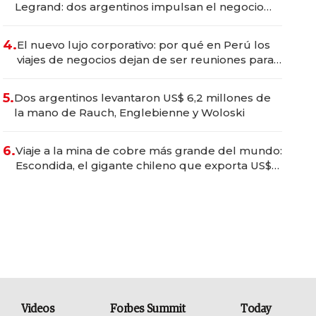
Legrand: dos argentinos impulsan el negocio
del wellness deportivo y el cuidado corporal
4.
El nuevo lujo corporativo: por qué en Perú los
viajes de negocios dejan de ser reuniones para
convertirse en experiencias transformadoras
5.
Dos argentinos levantaron US$ 6,2 millones de
la mano de Rauch, Englebienne y Woloski
6.
Viaje a la mina de cobre más grande del mundo:
Escondida, el gigante chileno que exporta US$
14.000 millones anuales
Videos
Forbes Summit
Today