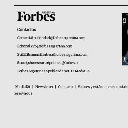
Contactos
Comercial:
publicidad@forbesargentina.com
Editorial:
info@forbesargentina.com
Summit:
summitforbes@forbesargentina.com
Suscripciones:
suscripciones@forbes.ar
Forbes Argentina es publicada por HT Media SA.
MediaKit
|
Newsletter
|
Contacto
|
Valores y estándares editorial
reservados.