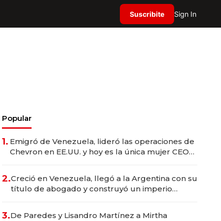
Suscribite
Sign In
Popular
1.
Emigró de Venezuela, lideró las operaciones de
Chevron en EE.UU. y hoy es la única mujer CEO
en Vaca Muerta
2.
Creció en Venezuela, llegó a la Argentina con su
título de abogado y construyó un imperio
gastronómico que revoluciona las marcas "fast
premium"
3.
De Paredes y Lisandro Martínez a Mirtha