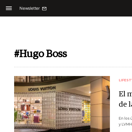
Newsletter
#Hugo Boss
LIFEST
El 
de 
En los 
y LVMH 