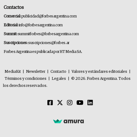
Contactos
Comercial:
publicidad@forbesargentina.com
Editorial:
info@forbesargentina.com
Summit:
summitforbes@forbesargentina.com
Suscripciones:
suscripciones@forbes.ar
Forbes Argentina es publicada por HT Media SA.
MediaKit
|
Newsletter
|
Contacto
|
Valores y estándares editoriales
|
Términos y condiciones
|
Legales
|
© 2026. Forbes Argentina. Todos
los derechos reservados.