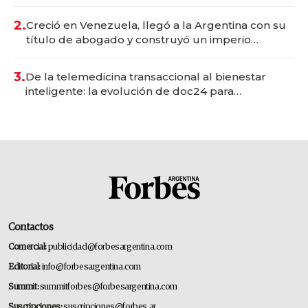
Vaca Muerta
2.
Creció en Venezuela, llegó a la Argentina con su
título de abogado y construyó un imperio
gastronómico que revoluciona las marcas "fast
premium"
3.
De la telemedicina transaccional al bienestar
inteligente: la evolución de doc24 para
transformar a las organizaciones
Contactos
Comercial:
publicidad@forbesargentina.com
Editorial:
info@forbesargentina.com
Summit:
summitforbes@forbesargentina.com
Suscripciones:
suscripciones@forbes.ar