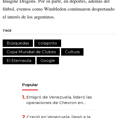
Imagine Dragons. Por su parte, en deportes, además del
fútbol, eventos como Wimbledon continuaron despertando
el interés de los argentinos.
TAGS
Búsquedas
colapinto
Copa Mundial de Clubes
Cultura
El Eternauta
Google
Popular
1.
Emigró de Venezuela, lideró las
operaciones de Chevron en
EE.UU. y hoy es la única mujer
CEO en Vaca Muerta
2.
Creció en Venezuela, llegó a la