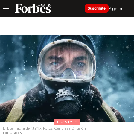
Sign In
Suscribite
LIFESTYLE
El Eternauta de Nteflix. Fotos: Gentileza Difusión
DIFUSIÓN