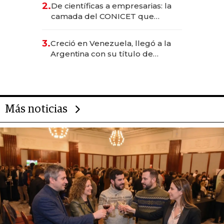
2.
De científicas a empresarias: la
camada del CONICET que
levantó más de US$ 40 millones
para fundar startups biotech
3.
Creció en Venezuela, llegó a la
Argentina con su título de
abogado y construyó un imperio
gastronómico que revoluciona
las marcas "fast premium"
Más noticias