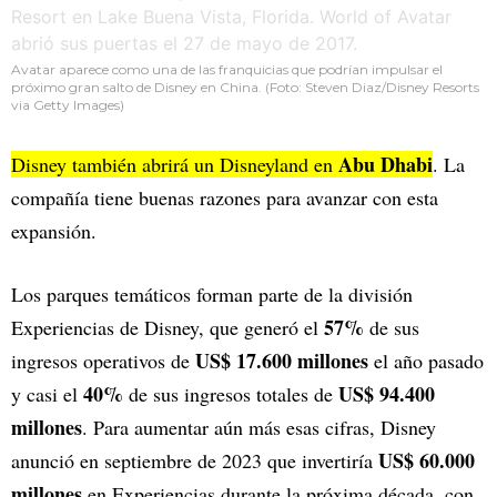
Avatar aparece como una de las franquicias que podrían impulsar el
próximo gran salto de Disney en China. (Foto: Steven Diaz/Disney Resorts
via Getty Images)
Abu Dhabi
Disney también abrirá un Disneyland en
. La
compañía tiene buenas razones para avanzar con esta
expansión.
Los parques temáticos forman parte de la división
57%
Experiencias de Disney, que generó el
de sus
US$ 17.600 millones
ingresos operativos de
el año pasado
40%
US$ 94.400
y casi el
de sus ingresos totales de
millones
. Para aumentar aún más esas cifras, Disney
US$ 60.000
anunció en septiembre de 2023 que invertiría
millones
en Experiencias durante la próxima década, con