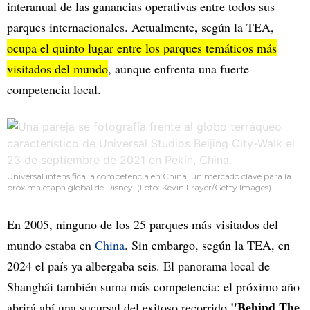
interanual de las ganancias operativas entre todos sus
parques internacionales. Actualmente, según la TEA,
ocupa el quinto lugar entre los parques temáticos más
visitados del mundo
, aunque enfrenta una fuerte
competencia local.
Universal intensifica la competencia en China, un mercado clave para la
próxima etapa global de Disney. (Foto: Kevin Frayer/Getty Images)
En 2005, ninguno de los 25 parques más visitados del
mundo estaba en
China
. Sin embargo, según la TEA, en
2024 el país ya albergaba seis. El panorama local de
Shanghái también suma más competencia: el próximo año
"Behind The
abrirá ahí una sucursal del exitoso recorrido