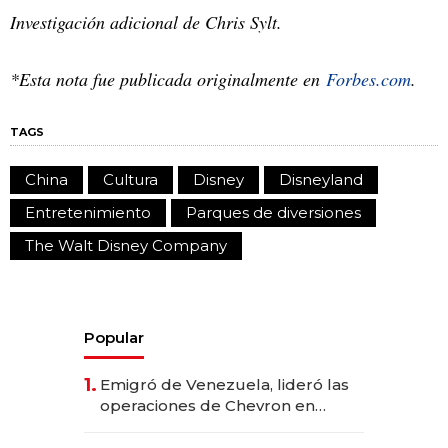
Investigación adicional de Chris Sylt.
*Esta nota fue publicada originalmente en
Forbes.com
.
TAGS
China
Cultura
Disney
Disneyland
Entretenimiento
Parques de diversiones
The Walt Disney Company
Popular
1.
Emigró de Venezuela, lideró las
operaciones de Chevron en
EE.UU. y hoy es la única mujer
CEO en Vaca Muerta