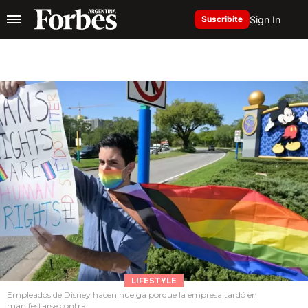
Sign In
Suscribite
LIFESTYLE
Empleados de Disney hacen huelga porque la empresa tardó en
manifestarse contra