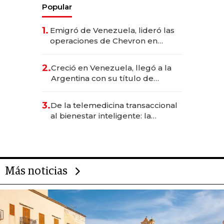
Popular
1.
Emigró de Venezuela, lideró las
operaciones de Chevron en
EE.UU. y hoy es la única mujer
CEO en Vaca Muerta
2.
Creció en Venezuela, llegó a la
Argentina con su título de
abogado y construyó un imperio
gastronómico que revoluciona
3.
De la telemedicina transaccional
las marcas "fast premium"
al bienestar inteligente: la
evolución de doc24 para
transformar a las organizaciones
Más noticias