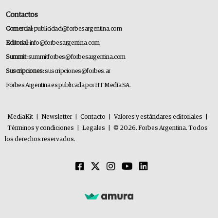
Contactos
Comercial:
publicidad@forbesargentina.com
Editorial:
info@forbesargentina.com
Summit:
summitforbes@forbesargentina.com
Suscripciones:
suscripciones@forbes.ar
Forbes Argentina es publicada por HT Media SA.
MediaKit
|
Newsletter
|
Contacto
|
Valores y estándares editoriales
|
Términos y condiciones
|
Legales
|
© 2026. Forbes Argentina. Todos
los derechos reservados.