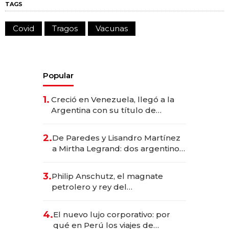
TAGS
Covid
Tragos
Vacunas
Popular
1.
Creció en Venezuela, llegó a la
Argentina con su título de
abogado y construyó un imperio
gastronómico que revoluciona
2.
De Paredes y Lisandro Martínez
las marcas "fast premium"
a Mirtha Legrand: dos argentinos
impulsan el negocio del wellness
deportivo y el cuidado corporal
3.
Philip Anschutz, el magnate
petrolero y rey del
entretenimiento que va por la
licitación de Tecnópolis junto a
4.
El nuevo lujo corporativo: por
Fénix
qué en Perú los viajes de