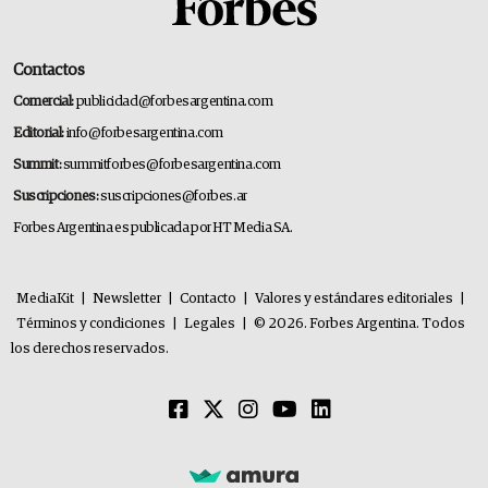
Contactos
Comercial:
publicidad@forbesargentina.com
Editorial:
info@forbesargentina.com
Summit:
summitforbes@forbesargentina.com
Suscripciones:
suscripciones@forbes.ar
Forbes Argentina es publicada por HT Media SA.
MediaKit
|
Newsletter
|
Contacto
|
Valores y estándares editoriales
|
Términos y condiciones
|
Legales
|
© 2026. Forbes Argentina. Todos
los derechos reservados.