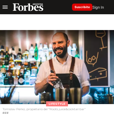
Sign In
Suscribite
LIFESTYLE
Tomislav Perko, propietario del “Roots juice&cocktail bar”
EFE