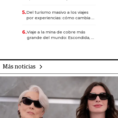
negocios dejan de ser reuniones
para convertirse en experiencias
5.
Del turismo masivo a los viajes
transformadoras
por experiencias: cómo cambia el
negocio de la asistencia al viajero
6.
Viaje a la mina de cobre más
grande del mundo: Escondida, el
gigante chileno que exporta US$
14.000 millones anuales
Más noticias