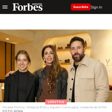
Sign In
Suscribite
LIFESTYLE
Micaela Pichniy, Milagros Brito y Agustin Garavaglia, creadores de AYMA
FOTO: AYMA