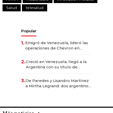
Salud
telesalud
Popular
1.
Emigró de Venezuela, lideró las
operaciones de Chevron en
EE.UU. y hoy es la única mujer
CEO en Vaca Muerta
2.
Creció en Venezuela, llegó a la
Argentina con su título de
abogado y construyó un imperio
gastronómico que revoluciona
3.
De Paredes y Lisandro Martínez
las marcas "fast premium"
a Mirtha Legrand: dos argentinos
impulsan el negocio del wellness
deportivo y el cuidado corporal