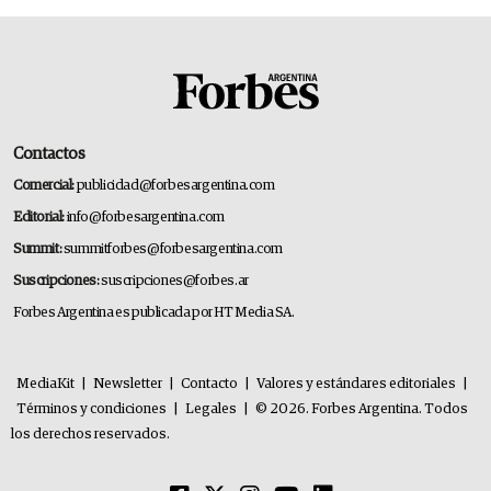
Contactos
Comercial:
publicidad@forbesargentina.com
Editorial:
info@forbesargentina.com
Summit:
summitforbes@forbesargentina.com
Suscripciones:
suscripciones@forbes.ar
Forbes Argentina es publicada por HT Media SA.
MediaKit
|
Newsletter
|
Contacto
|
Valores y estándares editoriales
|
Términos y condiciones
|
Legales
|
© 2026. Forbes Argentina. Todos
los derechos reservados.