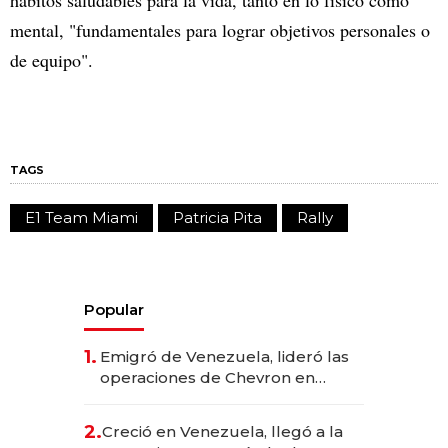
hábitos saludables para la vida, tanto en lo físico como
mental, "fundamentales para lograr objetivos personales o
de equipo".
TAGS
E1 Team Miami
Patricia Pita
Rally
Popular
1.
Emigró de Venezuela, lideró las
operaciones de Chevron en
EE.UU. y hoy es la única mujer
CEO en Vaca Muerta
2.
Creció en Venezuela, llegó a la