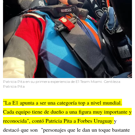
Patricia Pita en su primera experiencia de E1 Team Miami. Gentileza:
Patricia Pita
"La E1 apunta a ser una categoría top a nivel mundial.
Cada equipo tiene de dueño a una figura muy importante y
reconocida", contó Patricia Pita a Forbes Uruguay
y
destacó que son "personajes que le dan un toque bastante