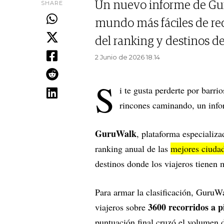
SHARE
Un nuevo informe de Gur
mundo más fáciles de rec
del ranking y destinos d
2 Junio de 2026 18.14
S
i te gusta perderte por barrio
rincones caminando, un infor
GuruWalk
, plataforma especializa
ranking anual de las
mejores ciuda
destinos donde los viajeros tienen
Para armar la clasificación, Guru
3600 recorridos a p
viajeros sobre
puntuación final cruzó el volumen d