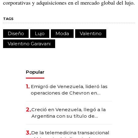
corporativas y adquisiciones en el mercado global del lujo.
TAGS
Diseño
Lujo
Moda
Valentino
Valentino Garavani
Popular
1.
Emigró de Venezuela, lideró las
operaciones de Chevron en
EE.UU. y hoy es la única mujer
CEO en Vaca Muerta
2.
Creció en Venezuela, llegó a la
Argentina con su título de
abogado y construyó un imperio
gastronómico que revoluciona
3.
De la telemedicina transaccional
las marcas "fast premium"