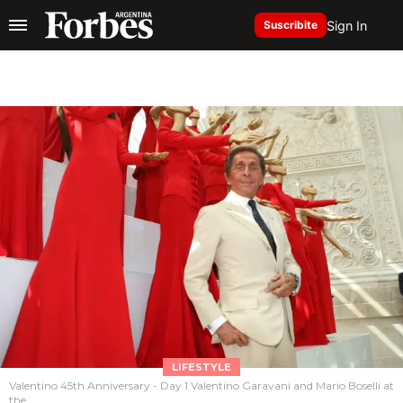
Sign In
Suscribite
LIFESTYLE
Valentino 45th Anniversary - Day 1 Valentino Garavani and Mario Boselli at
the