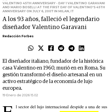
VALENTINO 45TH ANNIVERSARY - DAY 1 VALENTINO GARAVANI
AND MARIO BOSELLI AT THE FIRST DAY OF VALENTINO'S 45TH
ANNIVERSARY ON JULY 6, 2007 IN MILAN, IT
A los 93 años, falleció el legendario
diseñador Valentino Garavani
Redacción Forbes
El diseñador italiano, fundador de la histórica
casa Valentino en 1960, murió en en Roma. Su
gestión transformó el diseño artesanal en un
activo estratégico de la economía de lujo
europea.
19 Enero de 2026 15.02
E
l sector del lujo internacional despide a una de sus