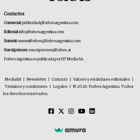
Contactos
Comercial:
publicidad@forbesargentina.com
Editorial:
info@forbesargentina.com
Summit:
summitforbes@forbesargentina.com
Suscripciones:
suscripciones@forbes.ar
Forbes Argentina es publicada por HT Media SA.
MediaKit
|
Newsletter
|
Contacto
|
Valores y estándares editoriales
|
Términos y condiciones
|
Legales
|
© 2026. Forbes Argentina. Todos
los derechos reservados.