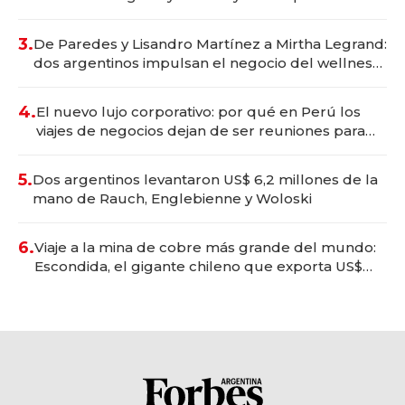
gastronómico que revoluciona las marcas "fast
premium"
3.
De Paredes y Lisandro Martínez a Mirtha Legrand:
dos argentinos impulsan el negocio del wellness
deportivo y el cuidado corporal
4.
El nuevo lujo corporativo: por qué en Perú los
viajes de negocios dejan de ser reuniones para
convertirse en experiencias transformadoras
5.
Dos argentinos levantaron US$ 6,2 millones de la
mano de Rauch, Englebienne y Woloski
6.
Viaje a la mina de cobre más grande del mundo:
Escondida, el gigante chileno que exporta US$
14.000 millones anuales