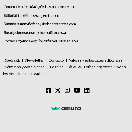
Comercial:
publicidad@forbesargentina.com
Editorial:
info@forbesargentina.com
Summit:
summitforbes@forbesargentina.com
Suscripciones:
suscripciones@forbes.ar
Forbes Argentina es publicada por HT Media SA.
MediaKit
|
Newsletter
|
Contacto
|
Valores y estándares editoriales
|
Términos y condiciones
|
Legales
|
© 2026. Forbes Argentina. Todos
los derechos reservados.