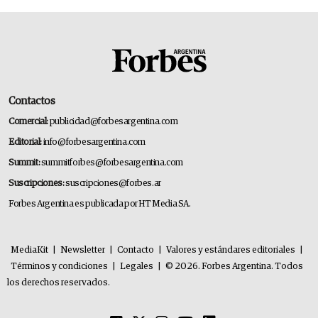
Contactos
Comercial:
publicidad@forbesargentina.com
Editorial:
info@forbesargentina.com
Summit:
summitforbes@forbesargentina.com
Suscripciones:
suscripciones@forbes.ar
Forbes Argentina es publicada por HT Media SA.
MediaKit
|
Newsletter
|
Contacto
|
Valores y estándares editoriales
|
Términos y condiciones
|
Legales
|
© 2026. Forbes Argentina. Todos
los derechos reservados.