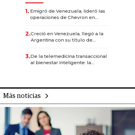
1.
Emigró de Venezuela, lideró las
operaciones de Chevron en
EE.UU. y hoy es la única mujer
CEO en Vaca Muerta
2.
Creció en Venezuela, llegó a la
Argentina con su título de
abogado y construyó un imperio
gastronómico que revoluciona
3.
De la telemedicina transaccional
las marcas "fast premium"
al bienestar inteligente: la
evolución de doc24 para
transformar a las organizaciones
Más noticias