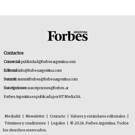
Contactos
Comercial:
publicidad@forbesargentina.com
Editorial:
info@forbesargentina.com
Summit:
summitforbes@forbesargentina.com
Suscripciones:
suscripciones@forbes.ar
Forbes Argentina es publicada por HT Media SA.
MediaKit
|
Newsletter
|
Contacto
|
Valores y estándares editoriales
|
Términos y condiciones
|
Legales
|
© 2026. Forbes Argentina. Todos
los derechos reservados.