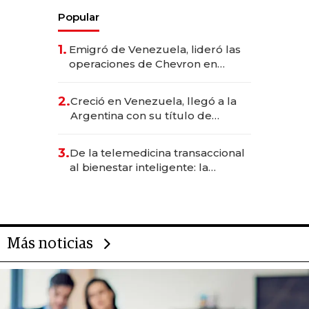
Popular
1.
Emigró de Venezuela, lideró las
operaciones de Chevron en
EE.UU. y hoy es la única mujer
CEO en Vaca Muerta
2.
Creció en Venezuela, llegó a la
Argentina con su título de
abogado y construyó un imperio
gastronómico que revoluciona
3.
De la telemedicina transaccional
las marcas "fast premium"
al bienestar inteligente: la
evolución de doc24 para
transformar a las organizaciones
Más noticias