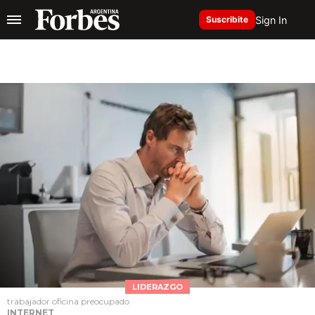
Sign In
Suscribite
LIDERAZGO
trabajador oficina preocupado
INTERNET