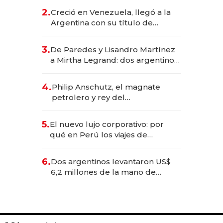
CEO en Vaca Muerta
2.
Creció en Venezuela, llegó a la
Argentina con su título de
abogado y construyó un imperio
gastronómico que revoluciona
3.
De Paredes y Lisandro Martínez
las marcas "fast premium"
a Mirtha Legrand: dos argentinos
impulsan el negocio del wellness
deportivo y el cuidado corporal
4.
Philip Anschutz, el magnate
petrolero y rey del
entretenimiento que va por la
licitación de Tecnópolis junto a
5.
El nuevo lujo corporativo: por
Fénix
qué en Perú los viajes de
negocios dejan de ser reuniones
para convertirse en experiencias
6.
Dos argentinos levantaron US$
transformadoras
6,2 millones de la mano de
Rauch, Englebienne y Woloski