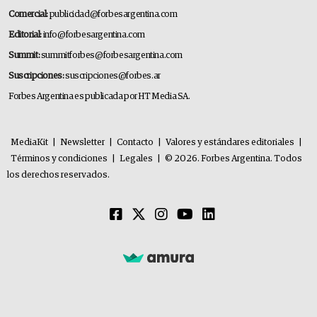
Comercial:
publicidad@forbesargentina.com
Editorial:
info@forbesargentina.com
Summit:
summitforbes@forbesargentina.com
Suscripciones:
suscripciones@forbes.ar
Forbes Argentina es publicada por HT Media SA.
MediaKit
|
Newsletter
|
Contacto
|
Valores y estándares editoriales
|
Términos y condiciones
|
Legales
|
© 2026. Forbes Argentina. Todos
los derechos reservados.