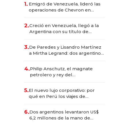
1.
Emigró de Venezuela, lideró las
operaciones de Chevron en
EE.UU. y hoy es la única mujer
CEO en Vaca Muerta
2.
Creció en Venezuela, llegó a la
Argentina con su título de
abogado y construyó un imperio
gastronómico que revoluciona
3.
De Paredes y Lisandro Martínez
las marcas "fast premium"
a Mirtha Legrand: dos argentinos
impulsan el negocio del wellness
deportivo y el cuidado corporal
4.
Philip Anschutz, el magnate
petrolero y rey del
entretenimiento que va por la
licitación de Tecnópolis junto a
5.
El nuevo lujo corporativo: por
Fénix
qué en Perú los viajes de
negocios dejan de ser reuniones
para convertirse en experiencias
6.
Dos argentinos levantaron US$
transformadoras
6,2 millones de la mano de
Rauch, Englebienne y Woloski