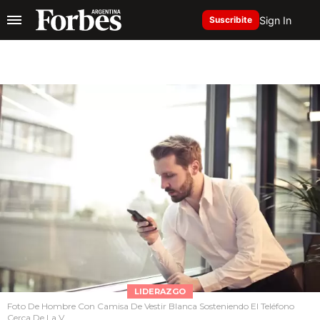
Sign In
Suscribite
LIDERAZGO
Foto De Hombre Con Camisa De Vestir Blanca Sosteniendo El Teléfono
Cerca De La V