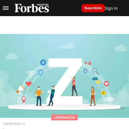
Sign In
Suscribite
LIDERAZGO
Generación Z
.