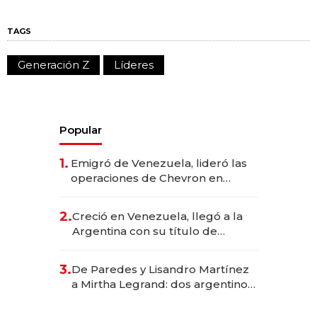
TAGS
Generación Z
Líderes
Popular
1.
Emigró de Venezuela, lideró las
operaciones de Chevron en
EE.UU. y hoy es la única mujer
CEO en Vaca Muerta
2.
Creció en Venezuela, llegó a la
Argentina con su título de
abogado y construyó un imperio
gastronómico que revoluciona
3.
De Paredes y Lisandro Martínez
las marcas "fast premium"
a Mirtha Legrand: dos argentinos
impulsan el negocio del wellness
deportivo y el cuidado corporal