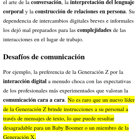
conversación
interpretación del lenguaje
el arte de la
, la
corporal
construcción de relaciones en persona
y la
. Su
dependencia de intercambios digitales breves e informales
complejidades
los dejó mal preparados para las
de las
interacciones en el lugar de trabajo.
Desafíos de comunicación
Por ejemplo, la preferencia de la Generación Z por la
interacción digital
a menudo choca con las expectativas
de los profesionales más experimentados que valoran la
comunicación cara a cara
.
No es raro que un nuevo líder
de la Generación Z brinde instrucciones a su personal a
través de mensajes de texto, lo que puede resultar
desagradable para un Baby Boomer o un miembro de la
Generación X.