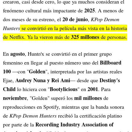
crearon, casi desde cero, lo que ya muchos consideran el
2025
fenómeno cultural más impactante de
. A menos de
20 de junio
dos meses de su estreno, el
,
KPop Demon
Hunters
se convirtió en la película más vista en la historia
325 millones
de Netflix. Ya la vieron más de
de personas.
agosto
En
, Huntr/x se convirtió en el primer grupo
Billboard
femenino en llegar al puesto número uno del
100
Golden
—con "
", interpretada por las artistas reales
Audrey Nuna y Rei Ami
Destiny's
Ejae,
— desde que
Child
Bootylicious
2001
lo hiciera con "
" en
. Para
noviembre
mil millones
, "Golden" superó los
de
reproducciones en Spotify, mientras que la banda sonora
de
KPop Demon Hunters
recibió la certificación platino
Recording Industry Association of
por parte de la