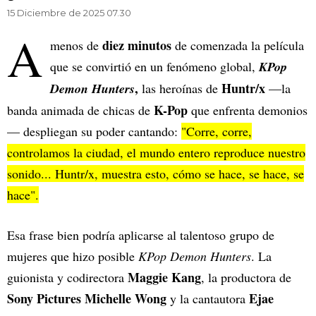
15 Diciembre de 2025 07.30
A
diez minutos
menos de
de comenzada la película
que se convirtió en un fenómeno global,
KPop
,
Huntr/x
Demon Hunters
las heroínas de
—la
K-Pop
banda animada de chicas de
que enfrenta demonios
— despliegan su poder cantando:
"Corre, corre,
controlamos la ciudad, el mundo entero reproduce nuestro
sonido... Huntr/x, muestra esto, cómo se hace, se hace, se
hace".
Esa frase bien podría aplicarse al talentoso grupo de
mujeres que hizo posible
KPop Demon Hunters
. La
Maggie Kang
guionista y codirectora
, la productora de
Sony Pictures Michelle Wong
Ejae
y la cantautora