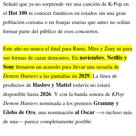
Señaló que ya no sorprende ver una canción de K-Pop en
Hot 100
el
ni conocer fanáticos en estados sin una gran
población coreana o en franjas etarias que antes no solían
formar parte del público de esos conciertos.
Este año no marca el final para Rumi, Mira y Zoey ni para
noviembre
Netflix y
sus formas de cazar demonios. En
,
Sony
firmaron un acuerdo para llevar una secuela de
2029
Demon Hunters
a las pantallas en
.
La línea de
Hasbro y Mattel
productos de
todavía no estará
2026
disponible hasta
. Y con la banda sonora de
KPop
Grammy y
Demon Hunters
nominada a los premios
Globo de Oro
al Oscar
, una nominación
—o incluso más
de una— parece completamente posible.