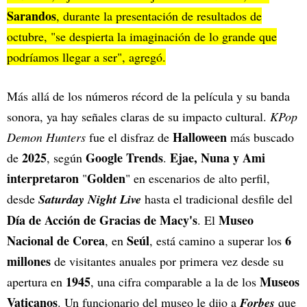
Sarandos
, durante la presentación de resultados de
octubre, "se despierta la imaginación de lo grande que
podríamos llegar a ser", agregó.
Más allá de los números récord de la película y su banda
sonora, ya hay señales claras de su impacto cultural.
KPop
Halloween
Demon Hunters
fue el disfraz de
más buscado
2025
Google Trends
Ejae, Nuna y Ami
de
, según
.
interpretaron
Golden
"
" en escenarios de alto perfil,
desde
Saturday Night Live
hasta el tradicional desfile del
Día de Acción de Gracias de Macy's
Museo
. El
Nacional de Corea
Seúl
6
, en
, está camino a superar los
millones
de visitantes anuales por primera vez desde su
1945
Museos
apertura en
, una cifra comparable a la de los
Vaticanos
. Un funcionario del museo le dijo a
Forbes
que