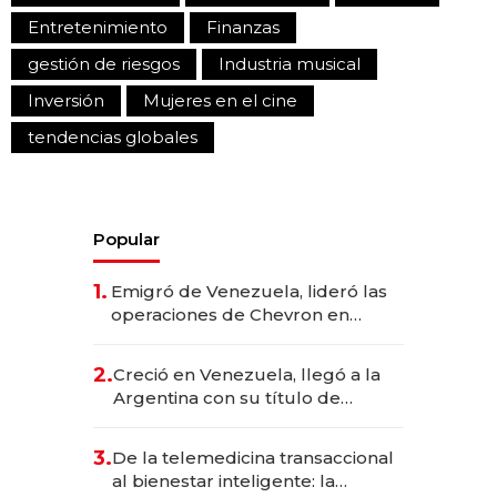
Entretenimiento
Finanzas
gestión de riesgos
Industria musical
Inversión
Mujeres en el cine
tendencias globales
Popular
1.
Emigró de Venezuela, lideró las
operaciones de Chevron en
EE.UU. y hoy es la única mujer
CEO en Vaca Muerta
2.
Creció en Venezuela, llegó a la
Argentina con su título de
abogado y construyó un imperio
gastronómico que revoluciona
3.
De la telemedicina transaccional
las marcas "fast premium"
al bienestar inteligente: la