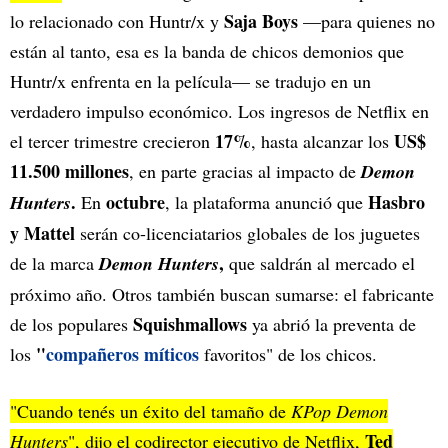
Saja Boys
lo relacionado con Huntr/x y
—para quienes no
están al tanto, esa es la banda de chicos demonios que
Huntr/x enfrenta en la película— se tradujo en un
verdadero impulso económico. Los ingresos de Netflix en
17%
US$
el tercer trimestre crecieron
, hasta alcanzar los
11.500 millones
, en parte gracias al impacto de
Demon
.
octubre
Hasbro
Hunters
En
, la plataforma anunció que
y Mattel
serán co-licenciatarios globales de los juguetes
,
de la marca
Demon Hunters
que saldrán al mercado el
próximo año. Otros también buscan sumarse: el fabricante
Squishmallows
de los populares
ya abrió la preventa de
"
compañeros míticos
los
favoritos" de los chicos.
"Cuando tenés un éxito del tamaño de
KPop Demon
Ted
Hunters
", dijo el codirector ejecutivo de Netflix,