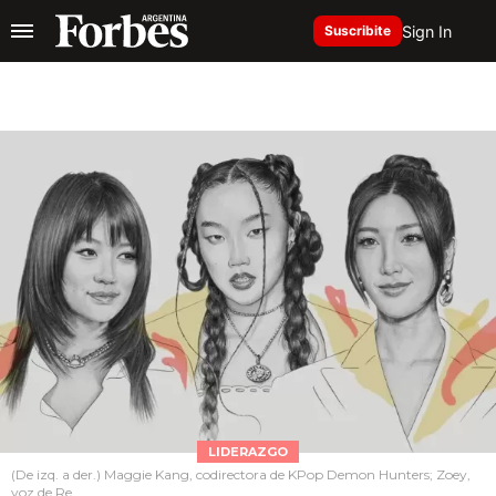
Sign In
Suscribite
LIDERAZGO
(De izq. a der.) Maggie Kang, codirectora de KPop Demon Hunters; Zoey,
voz de Re