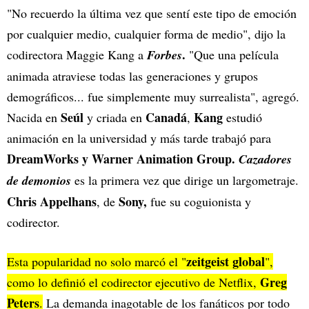
"No recuerdo la última vez que sentí este tipo de emoción
por cualquier medio, cualquier forma de medio", dijo la
.
codirectora Maggie Kang a
Forbes
"Que una película
animada atraviese todas las generaciones y grupos
demográficos... fue simplemente muy surrealista", agregó.
Seúl
Canadá
Kang
Nacida en
y criada en
,
estudió
animación en la universidad y más tarde trabajó para
DreamWorks y Warner Animation Group.
Cazadores
de demonios
es la primera vez que dirige un largometraje.
Chris Appelhans
Sony,
, de
fue su coguionista y
codirector.
zeitgeist global
Esta popularidad no solo marcó el "
",
Greg
como lo definió el codirector ejecutivo de Netflix,
Peters
.
La demanda inagotable de los fanáticos por todo