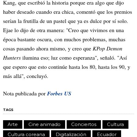
Kang, que escribió la historia porque era algo que dijo
haber deseado cuando era chica, comentó que los premios
serían la frutilla de un pastel que ya es dulce por sí solo.
Ejae lo dijo de otra manera: "Creo que vivimos en una
época bastante oscura, con muchos problemas, muchas
cosas pasando ahora mismo, y creo que
KPop Demon
Hunters
ilumina eso; luz como esperanza", señaló. "Así
que espero que esto continúe hasta los 80, hasta los 90, y
más allá", concluyó.
Nota publicada por
Forbes US
TAGS
Arte
Cine animado
Conciertos
Cultura
Cultura coreana
Digitalización
Ecuador