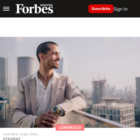
Sign In
Suscribite
LIDERAZGO
hombre, traje, éxito
PIXABAY