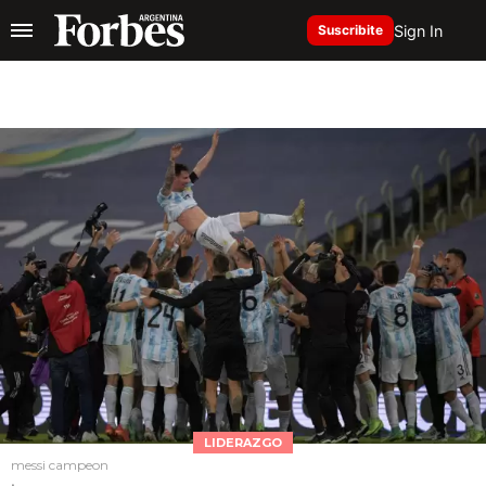
Sign In
Suscribite
LIDERAZGO
messi campeon
.