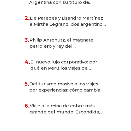
Argentina con su título de
abogado y construyó un imperio
gastronómico que revoluciona
2.
De Paredes y Lisandro Martínez
las marcas "fast premium"
a Mirtha Legrand: dos argentinos
impulsan el negocio del wellness
deportivo y el cuidado corporal
3.
Philip Anschutz, el magnate
petrolero y rey del
entretenimiento que va por la
licitación de Tecnópolis junto a
4.
El nuevo lujo corporativo: por
Fénix
qué en Perú los viajes de
negocios dejan de ser reuniones
para convertirse en experiencias
5.
Del turismo masivo a los viajes
transformadoras
por experiencias: cómo cambia el
negocio de la asistencia al viajero
6.
Viaje a la mina de cobre más
grande del mundo: Escondida, el
gigante chileno que exporta US$
14.000 millones anuales