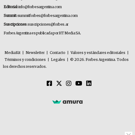
Editorial:
info@forbesargentina.com
Summit:
summitforbes@forbesargentina.com
Suscripciones:
suscripciones@forbes.ar
Forbes Argentina es publicada por HT Media SA.
MediaKit
|
Newsletter
|
Contacto
|
Valores y estándares editoriales
|
Términos y condiciones
|
Legales
|
© 2026. Forbes Argentina. Todos
los derechos reservados.