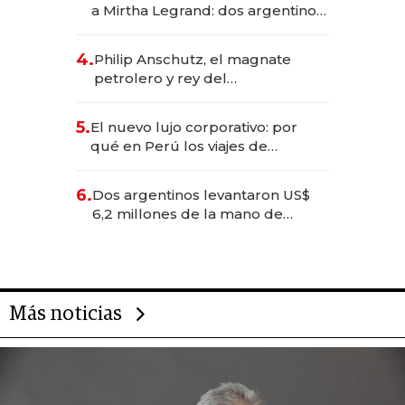
a Mirtha Legrand: dos argentinos
impulsan el negocio del wellness
deportivo y el cuidado corporal
4.
Philip Anschutz, el magnate
petrolero y rey del
entretenimiento que va por la
licitación de Tecnópolis junto a
5.
El nuevo lujo corporativo: por
Fénix
qué en Perú los viajes de
negocios dejan de ser reuniones
para convertirse en experiencias
6.
Dos argentinos levantaron US$
transformadoras
6,2 millones de la mano de
Rauch, Englebienne y Woloski
Más noticias