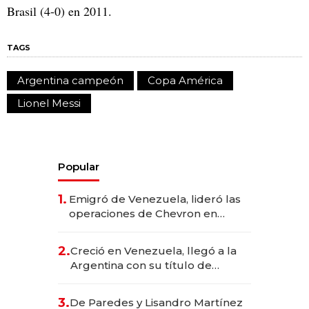
Brasil (4-0) en 2011.
TAGS
Argentina campeón
Copa América
Lionel Messi
Popular
1.
Emigró de Venezuela, lideró las
operaciones de Chevron en
EE.UU. y hoy es la única mujer
CEO en Vaca Muerta
2.
Creció en Venezuela, llegó a la
Argentina con su título de
abogado y construyó un imperio
gastronómico que revoluciona
3.
De Paredes y Lisandro Martínez
las marcas "fast premium"