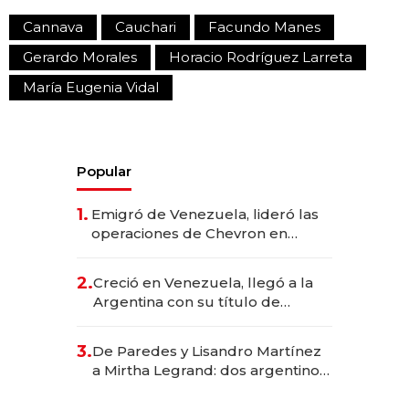
Cannava
Cauchari
Facundo Manes
Gerardo Morales
Horacio Rodríguez Larreta
María Eugenia Vidal
Popular
1.
Emigró de Venezuela, lideró las
operaciones de Chevron en
EE.UU. y hoy es la única mujer
CEO en Vaca Muerta
2.
Creció en Venezuela, llegó a la
Argentina con su título de
abogado y construyó un imperio
gastronómico que revoluciona
3.
De Paredes y Lisandro Martínez
las marcas "fast premium"
a Mirtha Legrand: dos argentinos
impulsan el negocio del wellness
deportivo y el cuidado corporal