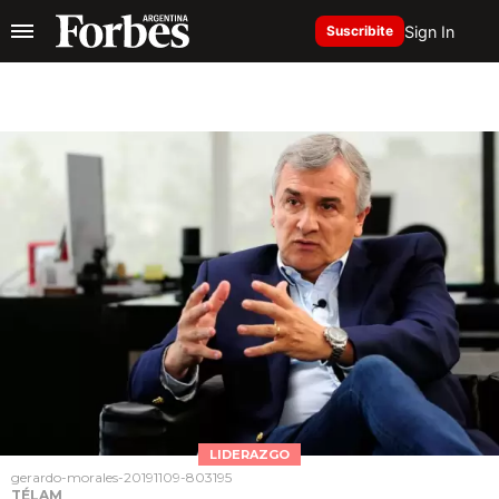
Sign In
Suscribite
LIDERAZGO
gerardo-morales-20191109-803195
TÉLAM