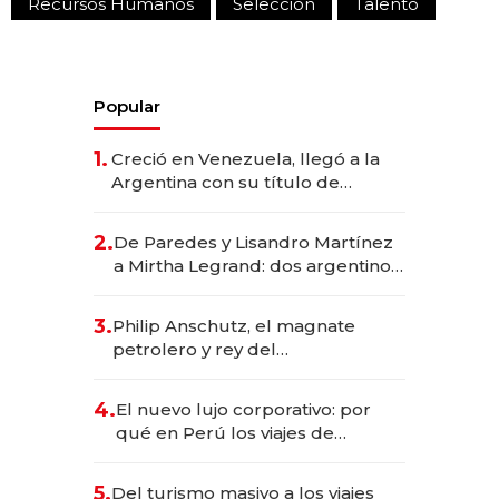
Recursos Humanos
Selección
Talento
Popular
1.
Creció en Venezuela, llegó a la
Argentina con su título de
abogado y construyó un imperio
gastronómico que revoluciona
2.
De Paredes y Lisandro Martínez
las marcas "fast premium"
a Mirtha Legrand: dos argentinos
impulsan el negocio del wellness
deportivo y el cuidado corporal
3.
Philip Anschutz, el magnate
petrolero y rey del
entretenimiento que va por la
licitación de Tecnópolis junto a
4.
El nuevo lujo corporativo: por
Fénix
qué en Perú los viajes de
negocios dejan de ser reuniones
para convertirse en experiencias
5.
Del turismo masivo a los viajes