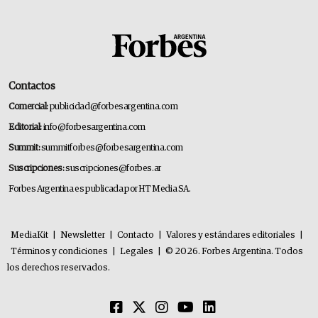
Contactos
Comercial:
publicidad@forbesargentina.com
Editorial:
info@forbesargentina.com
Summit:
summitforbes@forbesargentina.com
Suscripciones:
suscripciones@forbes.ar
Forbes Argentina es publicada por HT Media SA.
MediaKit
|
Newsletter
|
Contacto
|
Valores y estándares editoriales
|
Términos y condiciones
|
Legales
|
© 2026. Forbes Argentina. Todos
los derechos reservados.