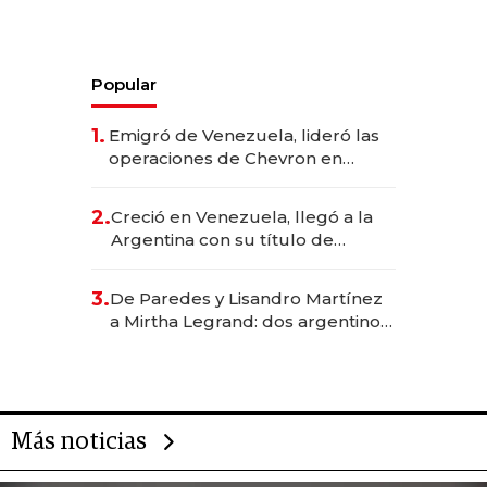
Popular
1.
Emigró de Venezuela, lideró las
operaciones de Chevron en
EE.UU. y hoy es la única mujer
CEO en Vaca Muerta
2.
Creció en Venezuela, llegó a la
Argentina con su título de
abogado y construyó un imperio
gastronómico que revoluciona
3.
De Paredes y Lisandro Martínez
las marcas "fast premium"
a Mirtha Legrand: dos argentinos
impulsan el negocio del wellness
deportivo y el cuidado corporal
Más noticias