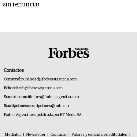
sin renunciar
Contactos
Comercial:
publicidad@forbesargentina.com
Editorial:
info@forbesargentina.com
Summit:
summitforbes@forbesargentina.com
Suscripciones:
suscripciones@forbes.ar
Forbes Argentina es publicada por HT Media SA.
MediaKit
|
Newsletter
|
Contacto
|
Valores y estándares editoriales
|