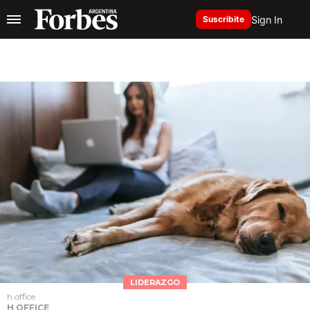
Sign In
Suscribite
LIDERAZGO
h office
H OFFICE