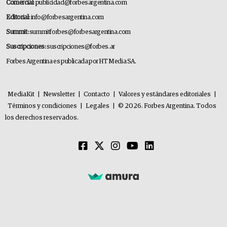
Comercial:
publicidad@forbesargentina.com
Editorial:
info@forbesargentina.com
Summit:
summitforbes@forbesargentina.com
Suscripciones:
suscripciones@forbes.ar
Forbes Argentina es publicada por HT Media SA.
MediaKit
|
Newsletter
|
Contacto
|
Valores y estándares editoriales
|
Términos y condiciones
|
Legales
|
© 2026. Forbes Argentina. Todos
los derechos reservados.