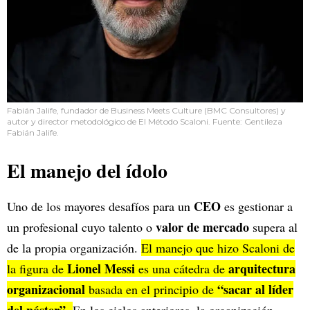
Fabián Jalife, fundador de Business Meets Culture (BMC Consultores) y
autor y director metodológico de El Método Scaloni. Fuente: Gentileza
Fabián Jalife.
El manejo del ídolo
CEO
Uno de los mayores desafíos para un
es gestionar a
valor de mercado
un profesional cuyo talento o
supera al
de la propia organización.
El manejo que hizo Scaloni de
Lionel Messi
arquitectura
la figura de
es una cátedra de
organizacional
“sacar al líder
basada en el principio de