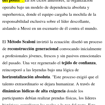
del póster”
.
En los ciclos anteriores, la organización
operaba bajo un modelo de dependencia absoluta y
superheroica, donde el equipo cargaba la mochila de la
responsabilidad exclusiva sobre el líder descollante,
aislando a Messi en un escenario de él contra el mundo.
Método Scaloni
El
invirtió la ecuación: diseñó un proceso
reconstrucción generacional
de
convocando inicialmente
a profesionales jóvenes, frescos y sin pasivos emocionales
tejido de confianza
del pasado. Una vez regenerado el
,
reincorporó a las leyendas bajo una lógica de
horizontalización absoluta
. "Este proceso exigió que el
talento extraordinario se dejara humanizar. A través de
dinámicas lúdicas de alta exigencia
donde los
participantes debían realizar prendas físicas, los líderes
históricos cumplieron las reglas a la par del resto. Este