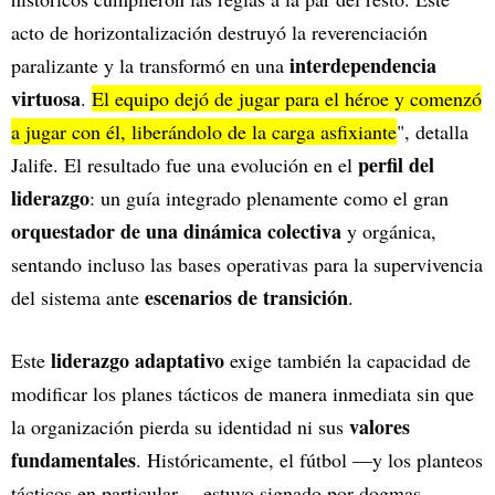
acto de horizontalización destruyó la reverenciación
interdependencia
paralizante y la transformó en una
virtuosa
.
El equipo dejó de jugar para el héroe y comenzó
a jugar con él, liberándolo de la carga asfixiante
", detalla
perfil del
Jalife. El resultado fue una evolución en el
liderazgo
: un guía integrado plenamente como el gran
orquestador de una dinámica colectiva
y orgánica,
sentando incluso las bases operativas para la supervivencia
escenarios de transición
del sistema ante
.
liderazgo adaptativo
Este
exige también la capacidad de
modificar los planes tácticos de manera inmediata sin que
valores
la organización pierda su identidad ni sus
fundamentales
. Históricamente, el fútbol —y los planteos
tácticos en particular— estuvo signado por dogmas