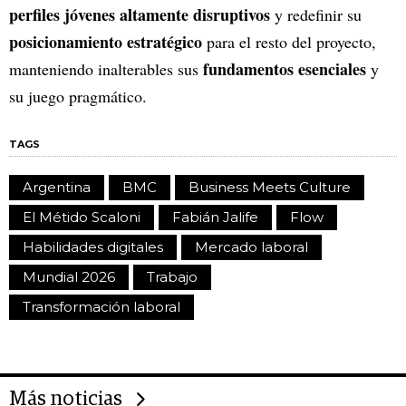
perfiles jóvenes altamente disruptivos
y redefinir su
posicionamiento estratégico
para el resto del proyecto,
fundamentos esenciales
manteniendo inalterables sus
y
su juego pragmático.
TAGS
Argentina
BMC
Business Meets Culture
El Métido Scaloni
Fabián Jalife
Flow
Habilidades digitales
Mercado laboral
Mundial 2026
Trabajo
Transformación laboral
Más noticias