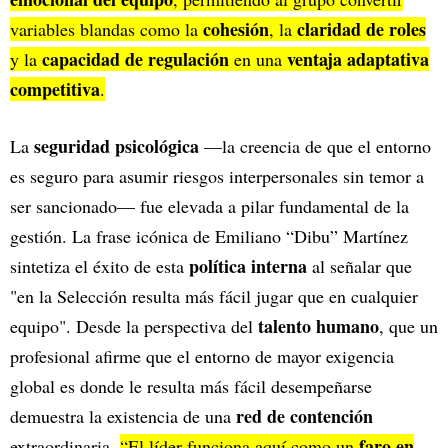
cohesión
claridad de roles
variables blandas como la
, la
capacidad de regulación
ventaja adaptativa
y la
en una
competitiva
.
seguridad psicológica
La
—la creencia de que el entorno
es seguro para asumir riesgos interpersonales sin temor a
ser sancionado— fue elevada a pilar fundamental de la
gestión. La frase icónica de Emiliano “Dibu” Martínez
política interna
sintetiza el éxito de esta
al señalar que
"en la Selección resulta más fácil jugar que en cualquier
talento humano
equipo". Desde la perspectiva del
, que un
profesional afirme que el entorno de mayor exigencia
global es donde le resulta más fácil desempeñarse
red de contención
demuestra la existencia de una
faro en
extraordinaria.
“El líder funciona aquí como un