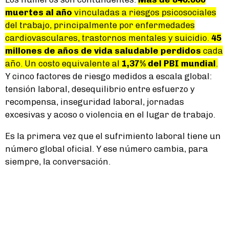
muertes al año
vinculadas a riesgos psicosociales
del trabajo, principalmente por enfermedades
cardiovasculares, trastornos mentales y suicidio.
45
millones de años de vida saludable perdidos
cada
año. Un costo equivalente al
1,37% del PBI mundial
.
Y cinco factores de riesgo medidos a escala global:
tensión laboral, desequilibrio entre esfuerzo y
recompensa, inseguridad laboral, jornadas
excesivas y acoso o violencia en el lugar de trabajo.
Es la primera vez que el sufrimiento laboral tiene un
número global oficial. Y ese número cambia, para
siempre, la conversación.