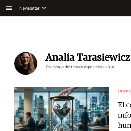
Newsletter
Analía Tarasiewicz
Psicóloga del trabajo especialista en IA
LIDER
El c
info
hum