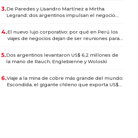
premium"
3.
De Paredes y Lisandro Martínez a Mirtha
Legrand: dos argentinos impulsan el negocio
del wellness deportivo y el cuidado corporal
4.
El nuevo lujo corporativo: por qué en Perú los
viajes de negocios dejan de ser reuniones para
convertirse en experiencias transformadoras
5.
Dos argentinos levantaron US$ 6,2 millones de
la mano de Rauch, Englebienne y Woloski
6.
Viaje a la mina de cobre más grande del mundo:
Escondida, el gigante chileno que exporta US$
14.000 millones anuales