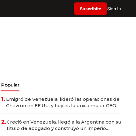
Suscribite
Sign In
Popular
1.
Emigró de Venezuela, lideró las operaciones de
Chevron en EE.UU. y hoy es la única mujer CEO
en Vaca Muerta
2.
Creció en Venezuela, llegó a la Argentina con su
título de abogado y construyó un imperio
gastronómico que revoluciona las marcas "fast