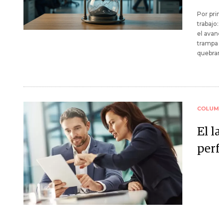
Por pri
trabajo
el avan
trampa 
quebrar
COLUM
El l
per