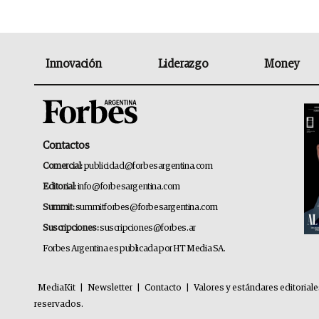
Innovación
Liderazgo
Money
Contactos
Comercial:
publicidad@forbesargentina.com
Editorial:
info@forbesargentina.com
Summit:
summitforbes@forbesargentina.com
Suscripciones:
suscripciones@forbes.ar
Forbes Argentina es publicada por HT Media SA.
MediaKit
|
Newsletter
|
Contacto
|
Valores y estándares editorial
reservados.