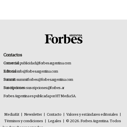
Contactos
Comercial:
publicidad@forbesargentina.com
Editorial:
info@forbesargentina.com
Summit:
summitforbes@forbesargentina.com
Suscripciones:
suscripciones@forbes.ar
Forbes Argentina es publicada por HT Media SA.
MediaKit
|
Newsletter
|
Contacto
|
Valores y estándares editoriales
|
Términos y condiciones
|
Legales
|
© 2026. Forbes Argentina. Todos