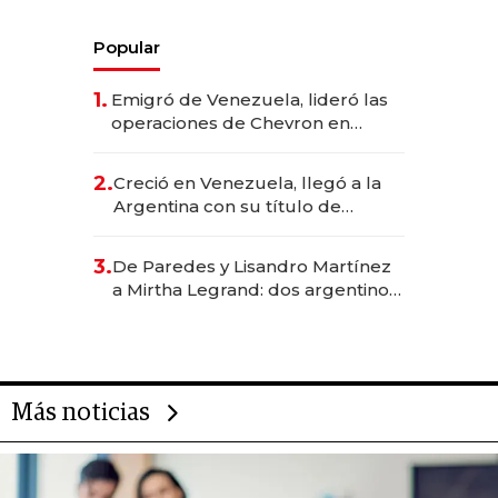
Popular
1.
Emigró de Venezuela, lideró las
operaciones de Chevron en
EE.UU. y hoy es la única mujer
CEO en Vaca Muerta
2.
Creció en Venezuela, llegó a la
Argentina con su título de
abogado y construyó un imperio
gastronómico que revoluciona
3.
De Paredes y Lisandro Martínez
las marcas "fast premium"
a Mirtha Legrand: dos argentinos
impulsan el negocio del wellness
deportivo y el cuidado corporal
Más noticias