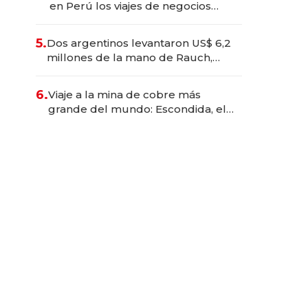
en Perú los viajes de negocios
dejan de ser reuniones para
convertirse en experiencias
5.
Dos argentinos levantaron US$ 6,2
transformadoras
millones de la mano de Rauch,
Englebienne y Woloski
6.
Viaje a la mina de cobre más
grande del mundo: Escondida, el
gigante chileno que exporta US$
14.000 millones anuales