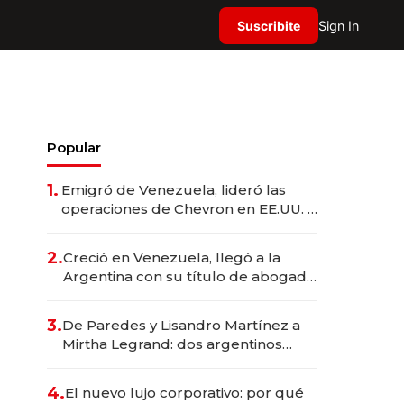
Suscribite
Sign In
Popular
1.
Emigró de Venezuela, lideró las
operaciones de Chevron en EE.UU. y
hoy es la única mujer CEO en Vaca
Muerta
2.
Creció en Venezuela, llegó a la
Argentina con su título de abogado
y construyó un imperio
gastronómico que revoluciona las
3.
De Paredes y Lisandro Martínez a
marcas "fast premium"
Mirtha Legrand: dos argentinos
impulsan el negocio del wellness
deportivo y el cuidado corporal
4.
El nuevo lujo corporativo: por qué