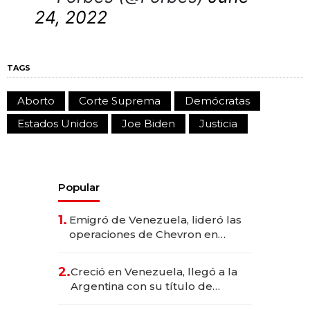
24, 2022
TAGS
Aborto
Corte Suprema
Demócratas
Estados Unidos
Joe Biden
Justicia
Popular
1.
Emigró de Venezuela, lideró las
operaciones de Chevron en
EE.UU. y hoy es la única mujer
CEO en Vaca Muerta
2.
Creció en Venezuela, llegó a la
Argentina con su título de
abogado y construyó un imperio