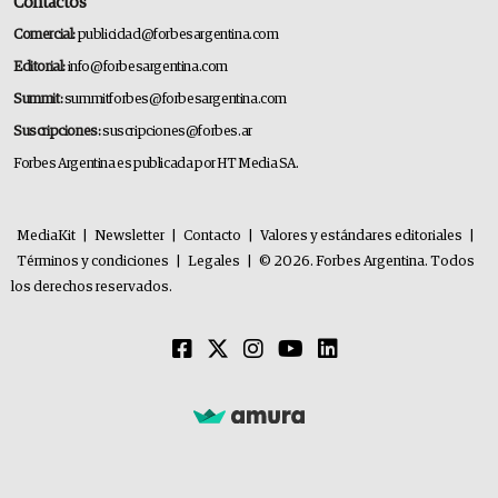
Contactos
Comercial:
publicidad@forbesargentina.com
Editorial:
info@forbesargentina.com
Summit:
summitforbes@forbesargentina.com
Suscripciones:
suscripciones@forbes.ar
Forbes Argentina es publicada por HT Media SA.
MediaKit
|
Newsletter
|
Contacto
|
Valores y estándares editoriales
|
Términos y condiciones
|
Legales
|
© 2026. Forbes Argentina. Todos
los derechos reservados.