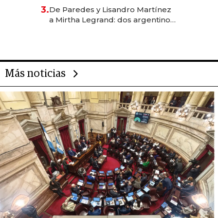
gastronómico que revoluciona
3.
De Paredes y Lisandro Martínez
las marcas "fast premium"
a Mirtha Legrand: dos argentinos
impulsan el negocio del wellness
deportivo y el cuidado corporal
Más noticias