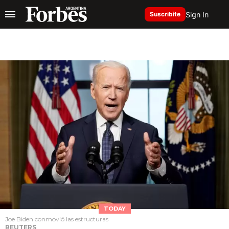
Sign In
Suscribite
TODAY
Joe Biden conmovió las estructuras
REUTERS