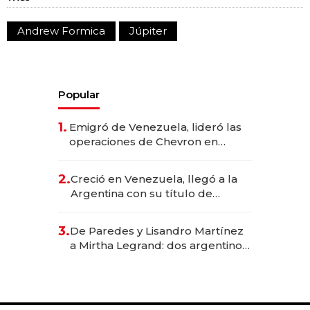
Andrew Formica
Júpiter
Popular
1.
Emigró de Venezuela, lideró las
operaciones de Chevron en
EE.UU. y hoy es la única mujer
CEO en Vaca Muerta
2.
Creció en Venezuela, llegó a la
Argentina con su título de
abogado y construyó un imperio
gastronómico que revoluciona
3.
De Paredes y Lisandro Martínez
las marcas "fast premium"
a Mirtha Legrand: dos argentinos
impulsan el negocio del wellness
deportivo y el cuidado corporal