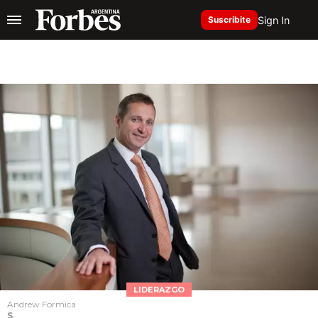
Sign In
Suscribite
LIDERAZGO
Andrew Formica
S