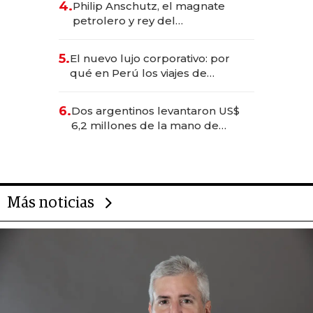
4.
Philip Anschutz, el magnate
petrolero y rey del
entretenimiento que va por la
licitación de Tecnópolis junto a
5.
El nuevo lujo corporativo: por
Fénix
qué en Perú los viajes de
negocios dejan de ser reuniones
para convertirse en experiencias
6.
Dos argentinos levantaron US$
transformadoras
6,2 millones de la mano de
Rauch, Englebienne y Woloski
Más noticias