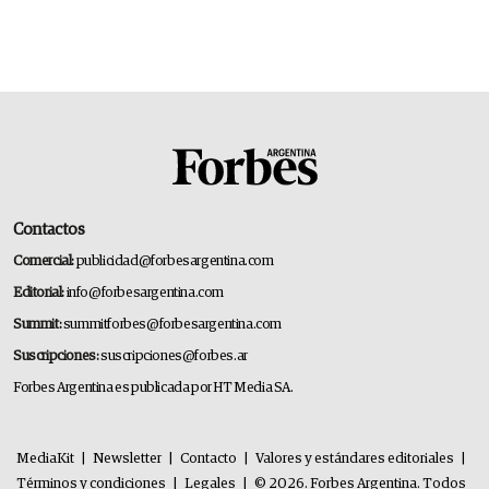
Contactos
Comercial:
publicidad@forbesargentina.com
Editorial:
info@forbesargentina.com
Summit:
summitforbes@forbesargentina.com
Suscripciones:
suscripciones@forbes.ar
Forbes Argentina es publicada por HT Media SA.
MediaKit
|
Newsletter
|
Contacto
|
Valores y estándares editoriales
|
Términos y condiciones
|
Legales
|
© 2026. Forbes Argentina. Todos