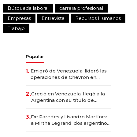
Búsqueda laboral
carrera profesional
Empresas
Entrevista
Recursos Humanos
Trabajo
Popular
1.
Emigró de Venezuela, lideró las
operaciones de Chevron en
EE.UU. y hoy es la única mujer
CEO en Vaca Muerta
2.
Creció en Venezuela, llegó a la
Argentina con su título de
abogado y construyó un imperio
gastronómico que revoluciona
3.
De Paredes y Lisandro Martínez
las marcas "fast premium"
a Mirtha Legrand: dos argentinos
impulsan el negocio del wellness
deportivo y el cuidado corporal