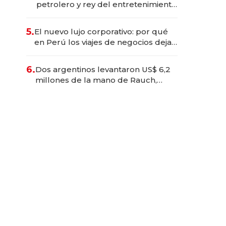
petrolero y rey del entretenimiento
que va por la licitación de
Tecnópolis junto a Fénix
5.
El nuevo lujo corporativo: por qué
en Perú los viajes de negocios dejan
de ser reuniones para convertirse
en experiencias transformadoras
6.
Dos argentinos levantaron US$ 6,2
millones de la mano de Rauch,
Englebienne y Woloski