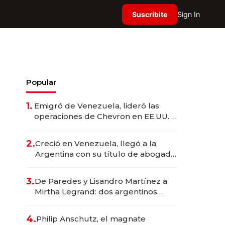
Suscribite
Sign In
Popular
1.
Emigró de Venezuela, lideró las
operaciones de Chevron en EE.UU. y
hoy es la única mujer CEO en Vaca
Muerta
2.
Creció en Venezuela, llegó a la
Argentina con su título de abogado
y construyó un imperio
gastronómico que revoluciona las
3.
De Paredes y Lisandro Martínez a
marcas "fast premium"
Mirtha Legrand: dos argentinos
impulsan el negocio del wellness
deportivo y el cuidado corporal
4.
Philip Anschutz, el magnate