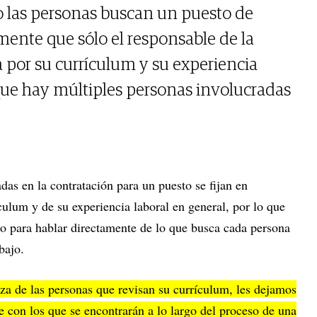
las personas buscan un puesto de
ente que sólo el responsable de la
 por su currículum y su experiencia
s que hay múltiples personas involucradas
adas en la contratación para un puesto se fijan en
ículum y de su experiencia laboral en general, por lo que
do para hablar directamente de lo que busca cada persona
bajo.
za de las personas que revisan su currículum, les dejamos
ve con los que se encontrarán a lo largo del proceso de una