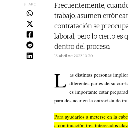
SHARE
Frecuentemente, cuando 
trabajo, asumen erróneam
contratación se preocupa
laboral, pero lo cierto e
dentro del proceso.
13 Abril de 2023 10.30
L
as distintas personas implic
diferentes partes de su curr
es importante estar prepara
para destacar en la entrevista de tra
Para ayudarlos a meterse en la cabe
a continuación tres interesados cla