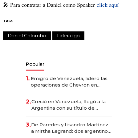
🎤 Para contratar a Daniel como Speaker
click aquí
TAGS
Daniel Colombo
Liderazgo
Popular
1.
Emigró de Venezuela, lideró las
operaciones de Chevron en
EE.UU. y hoy es la única mujer
CEO en Vaca Muerta
2.
Creció en Venezuela, llegó a la
Argentina con su título de
abogado y construyó un imperio
gastronómico que revoluciona
3.
De Paredes y Lisandro Martínez
las marcas "fast premium"
a Mirtha Legrand: dos argentinos
impulsan el negocio del wellness