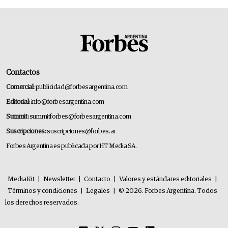
Contactos
Comercial:
publicidad@forbesargentina.com
Editorial:
info@forbesargentina.com
Summit:
summitforbes@forbesargentina.com
Suscripciones:
suscripciones@forbes.ar
Forbes Argentina es publicada por HT Media SA.
MediaKit
|
Newsletter
|
Contacto
|
Valores y estándares editoriales
|
Términos y condiciones
|
Legales
|
© 2026. Forbes Argentina. Todos
los derechos reservados.