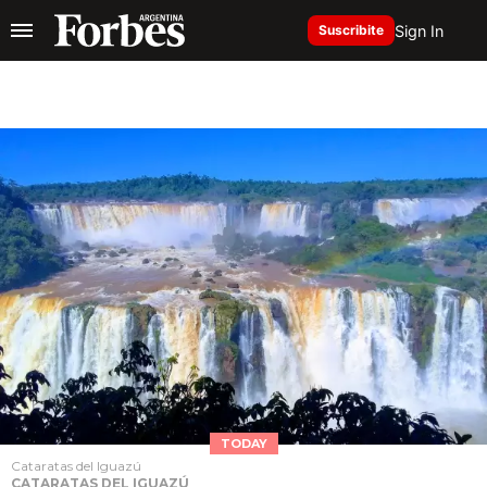
Sign In
Suscribite
TODAY
Cataratas del Iguazú
CATARATAS DEL IGUAZÚ