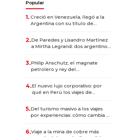
Popular
1.
Creció en Venezuela, llegó a la
Argentina con su título de
abogado y construyó un imperio
gastronómico que revoluciona
2.
De Paredes y Lisandro Martínez
las marcas "fast premium"
a Mirtha Legrand: dos argentinos
impulsan el negocio del wellness
deportivo y el cuidado corporal
3.
Philip Anschutz, el magnate
petrolero y rey del
entretenimiento que va por la
licitación de Tecnópolis junto a
4.
El nuevo lujo corporativo: por
Fénix
qué en Perú los viajes de
negocios dejan de ser reuniones
para convertirse en experiencias
5.
Del turismo masivo a los viajes
transformadoras
por experiencias: cómo cambia el
negocio de la asistencia al viajero
6.
Viaje a la mina de cobre más