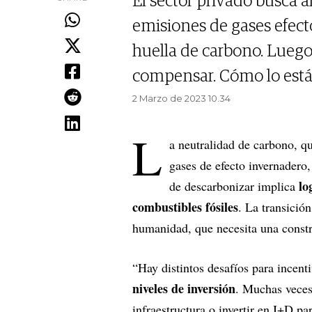
El sector privado busca a
emisiones de gases efect
huella de carbono. Luego
compensar. Cómo lo está
2 Marzo de 2023 10.34
L
a neutralidad de carbono, q
gases de efecto invernadero,
lo
de descarbonizar implica
combustibles fósiles
. La transició
humanidad, que necesita una constr
“Hay distintos desafíos para incent
niveles de inversión
. Muchas veces
infraestructura o invertir en I+D par