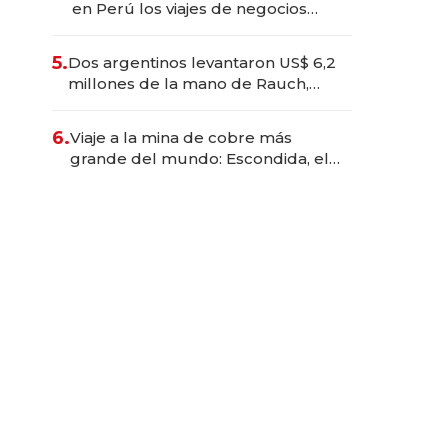
en Perú los viajes de negocios
dejan de ser reuniones para
convertirse en experiencias
5.
Dos argentinos levantaron US$ 6,2
transformadoras
millones de la mano de Rauch,
Englebienne y Woloski
6.
Viaje a la mina de cobre más
grande del mundo: Escondida, el
gigante chileno que exporta US$
14.000 millones anuales