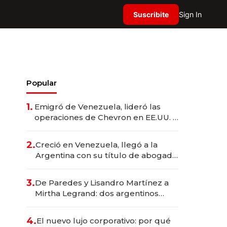
Suscribite
Sign In
Popular
1.
Emigró de Venezuela, lideró las
operaciones de Chevron en EE.UU. y
hoy es la única mujer CEO en Vaca
Muerta
2.
Creció en Venezuela, llegó a la
Argentina con su título de abogado
y construyó un imperio
gastronómico que revoluciona las
3.
De Paredes y Lisandro Martínez a
marcas "fast premium"
Mirtha Legrand: dos argentinos
impulsan el negocio del wellness
deportivo y el cuidado corporal
4.
El nuevo lujo corporativo: por qué